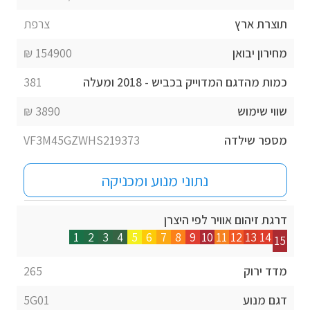
תוצרת ארץ
צרפת
מחירון יבואן
154900 ₪
כמות מהדגם המדוייק בכביש - 2018 ומעלה
381
שווי שימוש
3890 ₪
מספר שילדה
VF3M45GZWHS219373
נתוני מנוע ומכניקה
דרגת זיהום אוויר לפי היצרן
1
2
3
4
5
6
7
8
9
10
11
12
13
14
15
מדד ירוק
265
דגם מנוע
5G01