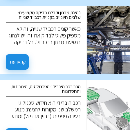
נהיגת מבחן וקבלת בדיקה מקצועית:
שלבים חיוניים בקניית רכב יד שנייה
כאשר קונים רכב יד שנייה, זה לא
מספיק פשוט לבדוק את זה. יש לנהוג
בנסיעת מבחן ברכב ולקבל בדיקה
מקצועית להערכה מעמיקה. הנה מה
שאתה צריך לדעת: לפני נסיעת
המבחן, אפשר לבחון נזקים חיצוניים,
קראו עוד
שפשופים, נזק לצבע, חלודה, ואף
פנסים, והמצב החיצוני של הרכב. יחד,
פרטים אלו יכולים להעיד על הטיפול
הכר רכב היברידי: הטכנולוגיה, היתרונות
שהרכב מקבל, אך לא תמיד. ייתכן
והחסרונות
שרכב הנראה מושך מבחוץ, עבר
טיפול שטחי בלבד למטרת המכירה.
רכב היברידי הוא חידוש טכנולוגי
המשלב שני מקורות להנעה: מנוע
בעירה פנימית (בנזין או דיזל) ומנוע
חשמלי. המטרה היא לגרום לרכב
להיות יעיל יותר בצריכת הדלק ולפחות