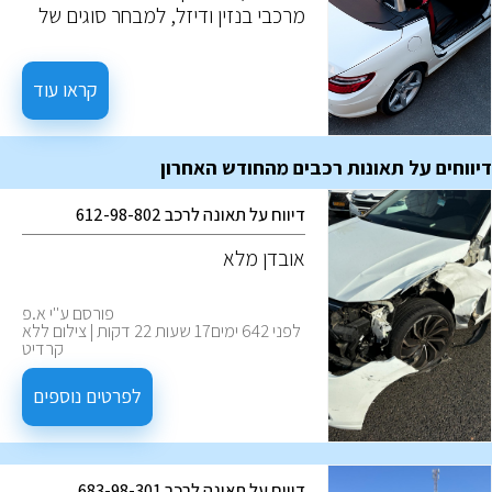
מרכבי בנזין ודיזל, למבחר סוגים של
רכבים בעלי מנוע חשמלי. לכל
אפשרות יש צירוף ייחודי של יתרונות
וחסכונות. הבנה של אלו, תעזור לבצע
קראו עוד
את ההחלטה המיטבית לצרכים
שלכם.
דיווחים על תאונות רכבים מהחודש האחרון
דיווח על תאונה לרכב 612-98-802
אובדן מלא
פורסם ע''י א.פ
לפני 642 ימים17 שעות 22 דקות | צילום ללא
קרדיט
לפרטים נוספים
דיווח על תאונה לרכב 683-98-301