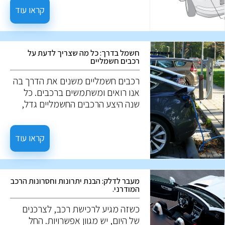
מזהם. אז מה הם רכבים היברידיים?
קראו עוד
ואיך הם עובדים?
חשמל בדרך: כל מה שצריך לדעת על
רכבים חשמליים
רכבים חשמליים משנים את הדרך בה
אנו רואים ומשתמשים ברכבים. כל
שנה היצע הרכבים החשמליים גדל,
ונתח השוק שלהם רק גדל. אז מה הם
בעצם רכבים חשמליים? איך הם
עובדים? במה הם שונים מרכבים
קראו עוד
רגילים? ולמה הם כל כך מבוקשים? על
השאלות האלו, נענה במאמר הבא.
מעבר לדלק: הבנת יתרונות וחסרונות הרכב
המודרני.
כשזה מגיע לרכישת רכב, לצרכנים
של היום, יש מגוון אפשרויות. החל