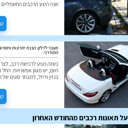
שנה היצע הרכבים החשמליים ג
ונתח השוק שלהם רק גדל. אז 
בעצם רכבים חשמליים? איך ה
עובדים? במה הם שונים מרכבי
קר
רגילים? ולמה הם כל כך מבוקש
השאלות האלו, נענה במאמר ה
מעבר לדלק: הבנת יתרונות וחסרונ
המודרני.
כשזה מגיע לרכישת רכב, לצרכ
היום, יש מגוון אפשרויות. החל 
בנזין ודיזל, למבחר סוגים של 
בעלי מנוע חשמלי. לכל אפשרו
צירוף ייחודי של יתרונות וחסכונ
הבנה של אלו, תעזור לבצע את
קר
ההחלטה המיטבית לצרכים של
 על תאונות רכבים מהחודש האחרון