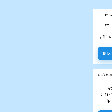
נייה
גיש
ובות,
ן חמש
רכב יד
או עוד
: שלבים
לא
לנהוג
יקה
ה מה