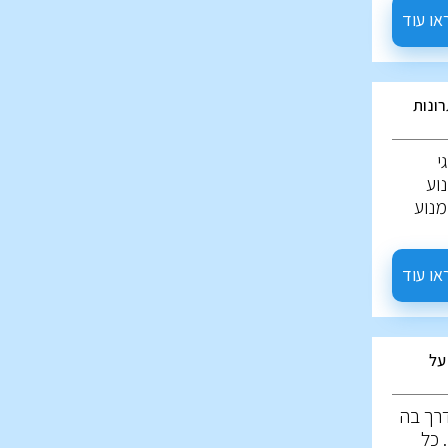
ניים,
או עוד
אף
. יחד,
יפול
רונות
תכן
ר
ירה.
י
וע
מנוע
כב
 ולפחות
יים?
או עוד
על
רך בה
 כל