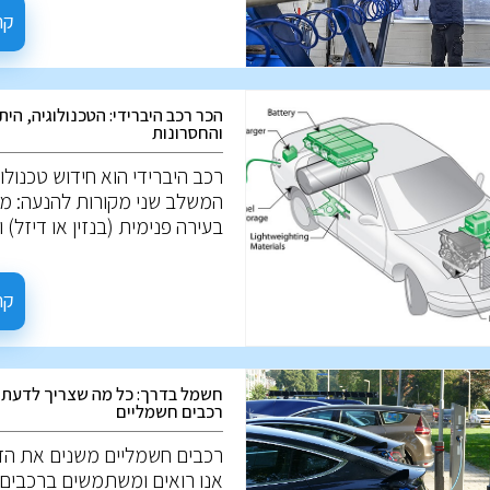
המבחן, אפשר לבחון נזקים חיצו
קר
שפשופים, נזק לצבע, חלודה, ו
פנסים, והמצב החיצוני של הרכב
פרטים אלו יכולים להעיד על הט
הכר רכב היברידי: הטכנולוגיה, הית
שהרכב מקבל, אך לא תמיד. יי
והחסרונות
שרכב הנראה מושך מבחוץ, עב
טיפול שטחי בלבד למטרת המכ
רכב היברידי הוא חידוש טכנולוג
המשלב שני מקורות להנעה: מנ
בעירה פנימית (בנזין או דיזל) ו
חשמלי. המטרה היא לגרום לר
להיות יעיל יותר בצריכת הדלק
מזהם. אז מה הם רכבים היבריד
קר
ואיך הם עובדים?
חשמל בדרך: כל מה שצריך לדעת 
רכבים חשמליים
רכבים חשמליים משנים את הד
אנו רואים ומשתמשים ברכבים.