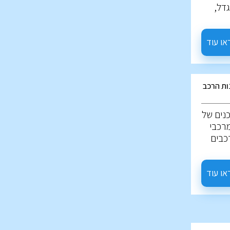
דל,
מה הם
ם
ם
או עוד
ים? על
בא.
ות הרכב
נים של
מרכבי
רכבים
ת יש
ות.
או עוד
כם.