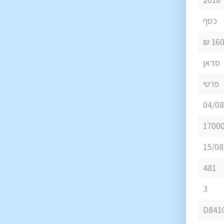
כסף
1605
סדאן
פרטי
04/08
1700
15/08
481
3
D841