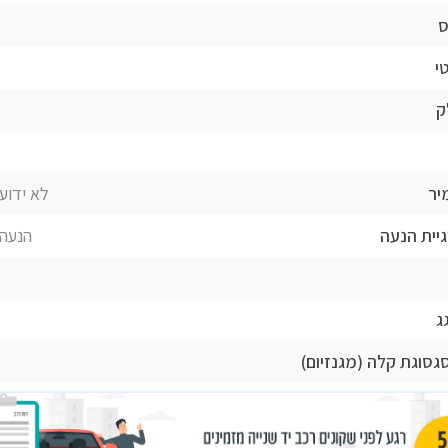
ס
י
ק
יר
לא ידוע 
גיית הנעה
הנעה 
ג
סגסוגת קלה (מגנזיום)