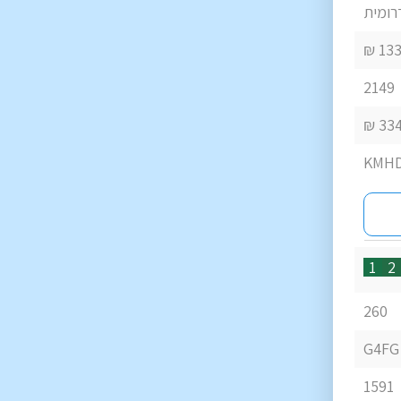
רומית
133
2149
3340
KMHD
1
2
260
G4FG
1591