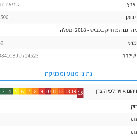
ארץ
קוריאה הד
יבואן
500 ₪
גם המדוייק בכביש - 2018 ומעלה
ימוש
 ₪
שילדה
841CBJU724523
נתוני מנוע ומכניקה
הום אוויר לפי היצרן
3
4
5
6
7
8
9
10
11
12
13
14
15
וק
וע
וע