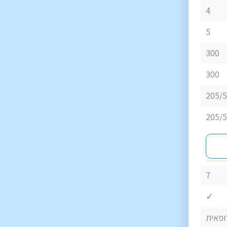
4
5
300
300
205/
205/
7
✓
ופאית