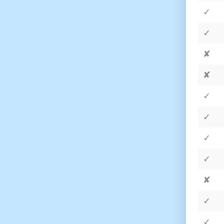
✓
✓
✘
✘
✓
✓
✓
✓
✘
✓
✓