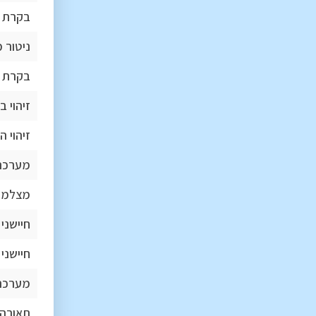
בקרת ס
ניטור 
בקרת ש
זיהוי 
זיהוי ה
מערכת
מצלמת
חיישני 
חיישני 
מערכת S
תאורה 