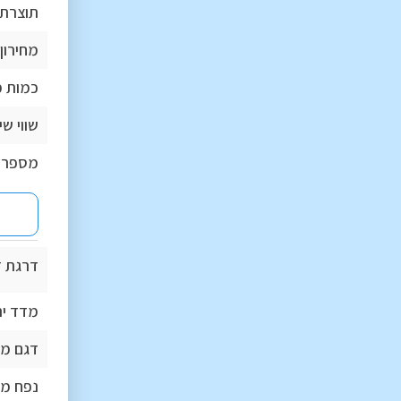
תוצרת 
מחירון 
כמות מהד
שווי ש
מספר 
דרגת זי
מדד יר
דגם מנ
נפח מנ