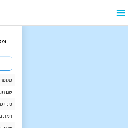
ומק
מספר 
שם תוצ
כינוי 
רמת גי
שנת יצ