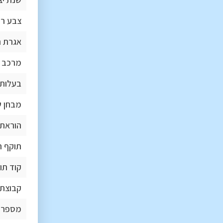
צבע ר
אגרת 
מרכב
בעלות 
מבחן ש
הוראת 
תוקף ה
קוד תו
קבוצת 
מספר 