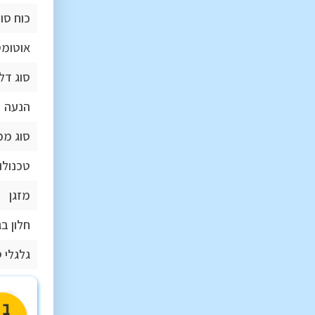
כוח סו
אוטומט
סוג דל
הנעה
סוג ממ
טכנולו
מזגן
חלון בג
גלגלי 