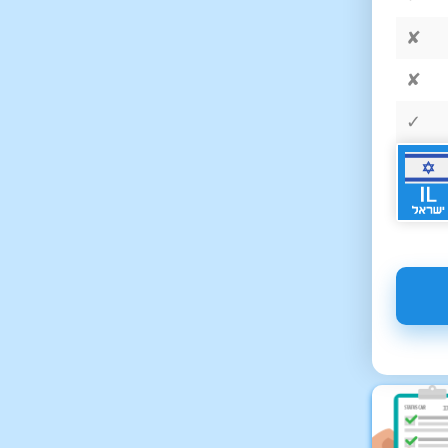
✘
✘
✓