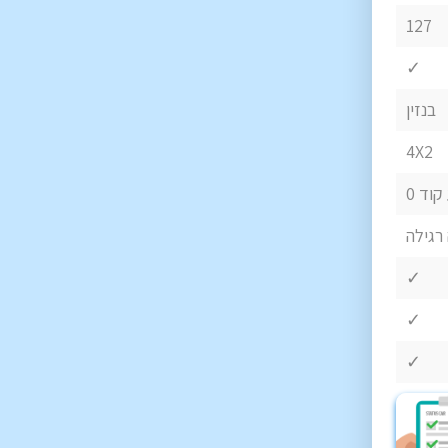
127
✓
בנזין
4X2
קוד 0
רגילה
✓
✓
✓