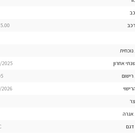
כב
רכב
.00 ₪
נוכחית
נתי אחרון
/2025
רישום
05
רישוי
/2026
צר
אגרה
דגם
C