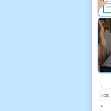
1800
4