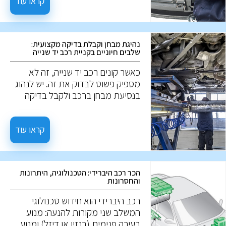
שנייה.
קראו עוד
נהיגת מבחן וקבלת בדיקה מקצועית:
שלבים חיוניים בקניית רכב יד שנייה
כאשר קונים רכב יד שנייה, זה לא
מספיק פשוט לבדוק את זה. יש לנהוג
בנסיעת מבחן ברכב ולקבל בדיקה
מקצועית להערכה מעמיקה. הנה מה
שאתה צריך לדעת: לפני נסיעת
המבחן, אפשר לבחון נזקים חיצוניים,
קראו עוד
שפשופים, נזק לצבע, חלודה, ואף
פנסים, והמצב החיצוני של הרכב. יחד,
פרטים אלו יכולים להעיד על הטיפול
הכר רכב היברידי: הטכנולוגיה, היתרונות
שהרכב מקבל, אך לא תמיד. ייתכן
והחסרונות
שרכב הנראה מושך מבחוץ, עבר
טיפול שטחי בלבד למטרת המכירה.
רכב היברידי הוא חידוש טכנולוגי
המשלב שני מקורות להנעה: מנוע
בעירה פנימית (בנזין או דיזל) ומנוע