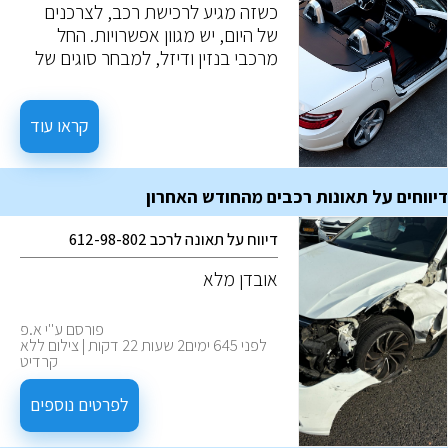
כשזה מגיע לרכישת רכב, לצרכנים
של היום, יש מגוון אפשרויות. החל
מרכבי בנזין ודיזל, למבחר סוגים של
רכבים בעלי מנוע חשמלי. לכל
אפשרות יש צירוף ייחודי של יתרונות
וחסכונות. הבנה של אלו, תעזור לבצע
קראו עוד
את ההחלטה המיטבית לצרכים
שלכם.
דיווחים על תאונות רכבים מהחודש האחרון
דיווח על תאונה לרכב 612-98-802
אובדן מלא
פורסם ע''י א.פ
לפני 645 ימים2 שעות 22 דקות | צילום ללא
קרדיט
לפרטים נוספים