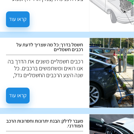
חשמלי. המטרה היא לגרום לרכב
להיות יעיל יותר בצריכת הדלק ולפחות
מזהם. אז מה הם רכבים היברידיים?
קראו עוד
ואיך הם עובדים?
חשמל בדרך: כל מה שצריך לדעת על
רכבים חשמליים
רכבים חשמליים משנים את הדרך בה
אנו רואים ומשתמשים ברכבים. כל
שנה היצע הרכבים החשמליים גדל,
ונתח השוק שלהם רק גדל. אז מה הם
בעצם רכבים חשמליים? איך הם
עובדים? במה הם שונים מרכבים
קראו עוד
רגילים? ולמה הם כל כך מבוקשים? על
השאלות האלו, נענה במאמר הבא.
מעבר לדלק: הבנת יתרונות וחסרונות הרכב
המודרני.