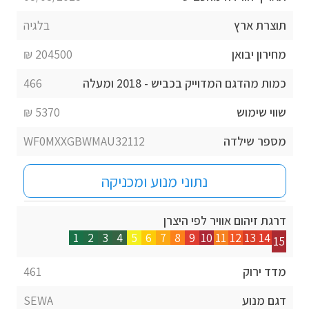
תוצרת ארץ
בלגיה
מחירון יבואן
204500 ₪
כמות מהדגם המדוייק בכביש - 2018 ומעלה
466
שווי שימוש
5370 ₪
מספר שילדה
WF0MXXGBWMAU32112
נתוני מנוע ומכניקה
דרגת זיהום אוויר לפי היצרן
1
2
3
4
5
6
7
8
9
10
11
12
13
14
15
מדד ירוק
461
דגם מנוע
SEWA