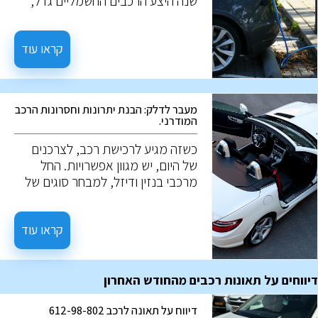
שנה היצע הרכבים החשמליים גדל,
ונתח השוק שלהם רק גדל. אז מה הם
בעצם רכבים חשמליים? איך הם
עובדים? במה הם שונים מרכבים
קראו עוד
רגילים? ולמה הם כל כך מבוקשים? על
השאלות האלו, נענה במאמר הבא.
מעבר לדלק: הבנת יתרונות וחסרונות הרכב
המודרני.
כשזה מגיע לרכישת רכב, לצרכנים
של היום, יש מגוון אפשרויות. החל
מרכבי בנזין ודיזל, למבחר סוגים של
רכבים בעלי מנוע חשמלי. לכל
אפשרות יש צירוף ייחודי של יתרונות
וחסכונות. הבנה של אלו, תעזור לבצע
קראו עוד
את ההחלטה המיטבית לצרכים
שלכם.
דיווחים על תאונות רכבים מהחודש האחרון
דיווח על תאונה לרכב 612-98-802