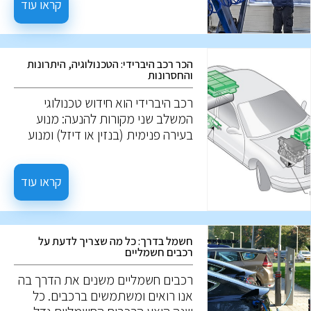
המבחן, אפשר לבחון נזקים חיצוניים,
קראו עוד
שפשופים, נזק לצבע, חלודה, ואף
פנסים, והמצב החיצוני של הרכב. יחד,
פרטים אלו יכולים להעיד על הטיפול
הכר רכב היברידי: הטכנולוגיה, היתרונות
שהרכב מקבל, אך לא תמיד. ייתכן
והחסרונות
שרכב הנראה מושך מבחוץ, עבר
טיפול שטחי בלבד למטרת המכירה.
רכב היברידי הוא חידוש טכנולוגי
המשלב שני מקורות להנעה: מנוע
בעירה פנימית (בנזין או דיזל) ומנוע
חשמלי. המטרה היא לגרום לרכב
להיות יעיל יותר בצריכת הדלק ולפחות
מזהם. אז מה הם רכבים היברידיים?
קראו עוד
ואיך הם עובדים?
חשמל בדרך: כל מה שצריך לדעת על
רכבים חשמליים
רכבים חשמליים משנים את הדרך בה
אנו רואים ומשתמשים ברכבים. כל