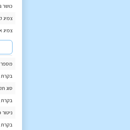
כושר ג
צמיג ק
צמיג א
מספר כ
בקרת י
סוג תק
בקרת ס
ניטור 
בקרת ש