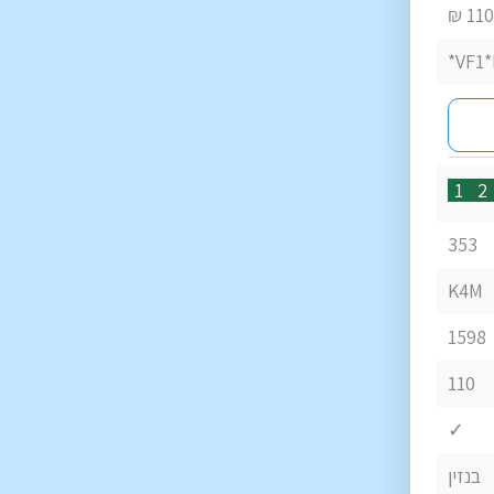
110
VF1*
1
2
353
K4M
1598
110
✓
בנזין