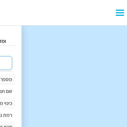
ומק
מספר 
שם תוצ
כינוי 
רמת גי
שנת יצ