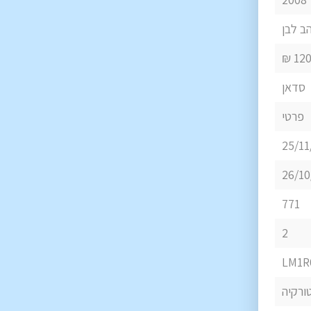
ב לבן
1204
סדאן
פרטי
25/11
26/10
771
2
LM1R
ורקיה