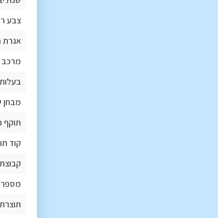
צבע ר
אגרת 
מרכב
בעלות 
מבחן ש
תוקף ה
קוד תו
קבוצת 
מספר 
תוצרת 