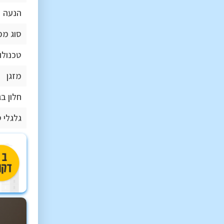
הנעה
סוג ממ
טכנולו
מזגן
חלון בג
גלגלי 