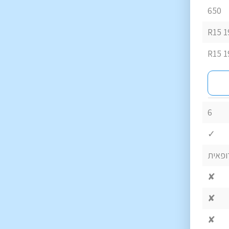
650
19
19
6
✓
ופאית
✘
✘
✘