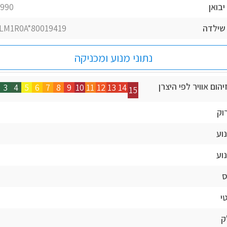
יבואן
990 ₪
שילדה
LM1R0A*80019419*
נתוני מנוע ומכניקה
הום אוויר לפי היצרן
3
4
5
6
7
8
9
10
11
12
13
14
15
וק
וע
וע
ס
י
ק