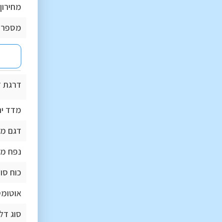
מחירון 
מספר 
דרגת זי
מדד יר
דגם מנ
נפח מנ
כוח סו
אוטומט
סוג דל