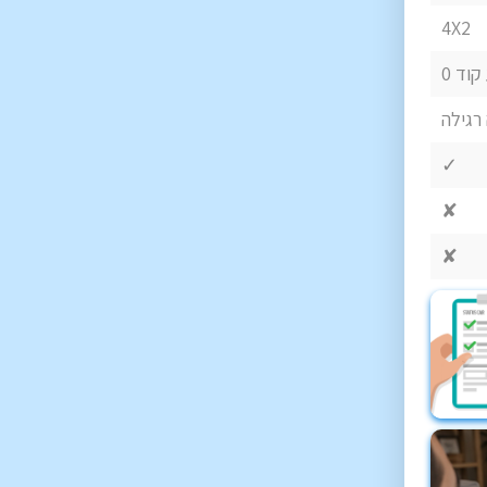
4X2
קוד 0
רגילה
✓
✘
✘