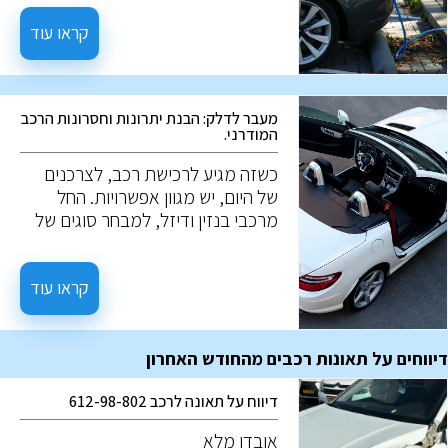
בעצם רכבים חשמליים? איך הם
עובדים? במה הם שונים מרכבים
קראו עוד
רגילים? ולמה הם כל כך מבוקשים? על
השאלות האלו, נענה במאמר הבא.
מעבר לדלק: הבנת יתרונות וחסרונות הרכב
המודרני.
כשזה מגיע לרכישת רכב, לצרכנים
של היום, יש מגוון אפשרויות. החל
מרכבי בנזין ודיזל, למבחר סוגים של
רכבים בעלי מנוע חשמלי. לכל
אפשרות יש צירוף ייחודי של יתרונות
וחסכונות. הבנה של אלו, תעזור לבצע
קראו עוד
את ההחלטה המיטבית לצרכים
שלכם.
דיווחים על תאונות רכבים מהחודש האחרון
דיווח על תאונה לרכב 612-98-802
אובדן מלא