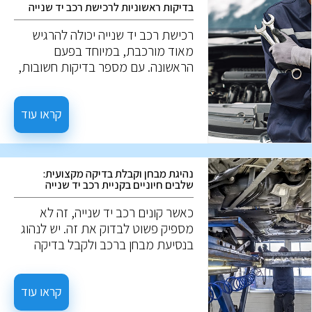
בדיקות ראשוניות לרכישת רכב יד שנייה
רכישת רכב יד שנייה יכולה להרגיש
מאוד מורכבת, במיוחד בפעם
הראשונה. עם מספר בדיקות חשובות,
ניתן למנוע טעויות יקרות. להלן חמש
בדיקות חשובות כאשר שוקלים רכב יד
שנייה.
קראו עוד
נהיגת מבחן וקבלת בדיקה מקצועית:
שלבים חיוניים בקניית רכב יד שנייה
כאשר קונים רכב יד שנייה, זה לא
מספיק פשוט לבדוק את זה. יש לנהוג
בנסיעת מבחן ברכב ולקבל בדיקה
מקצועית להערכה מעמיקה. הנה מה
שאתה צריך לדעת: לפני נסיעת
המבחן, אפשר לבחון נזקים חיצוניים,
קראו עוד
שפשופים, נזק לצבע, חלודה, ואף