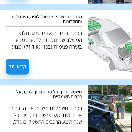
פנסים, והמצב החיצוני של הרכב. יחד,
פרטים אלו יכולים להעיד על הטיפול
הכר רכב היברידי: הטכנולוגיה, היתרונות
שהרכב מקבל, אך לא תמיד. ייתכן
והחסרונות
שרכב הנראה מושך מבחוץ, עבר
טיפול שטחי בלבד למטרת המכירה.
רכב היברידי הוא חידוש טכנולוגי
המשלב שני מקורות להנעה: מנוע
בעירה פנימית (בנזין או דיזל) ומנוע
חשמלי. המטרה היא לגרום לרכב
להיות יעיל יותר בצריכת הדלק ולפחות
מזהם. אז מה הם רכבים היברידיים?
קראו עוד
ואיך הם עובדים?
חשמל בדרך: כל מה שצריך לדעת על
רכבים חשמליים
רכבים חשמליים משנים את הדרך בה
אנו רואים ומשתמשים ברכבים. כל
שנה היצע הרכבים החשמליים גדל,
ונתח השוק שלהם רק גדל. אז מה הם