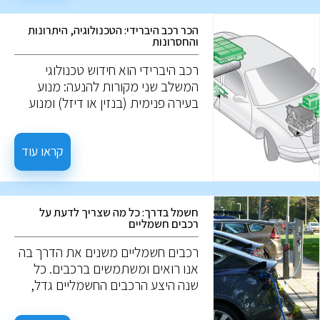
פנסים, והמצב החיצוני של הרכב. יחד,
פרטים אלו יכולים להעיד על הטיפול
הכר רכב היברידי: הטכנולוגיה, היתרונות
שהרכב מקבל, אך לא תמיד. ייתכן
והחסרונות
שרכב הנראה מושך מבחוץ, עבר
טיפול שטחי בלבד למטרת המכירה.
רכב היברידי הוא חידוש טכנולוגי
המשלב שני מקורות להנעה: מנוע
בעירה פנימית (בנזין או דיזל) ומנוע
חשמלי. המטרה היא לגרום לרכב
להיות יעיל יותר בצריכת הדלק ולפחות
מזהם. אז מה הם רכבים היברידיים?
קראו עוד
ואיך הם עובדים?
חשמל בדרך: כל מה שצריך לדעת על
רכבים חשמליים
רכבים חשמליים משנים את הדרך בה
אנו רואים ומשתמשים ברכבים. כל
שנה היצע הרכבים החשמליים גדל,
ונתח השוק שלהם רק גדל. אז מה הם
בעצם רכבים חשמליים? איך הם