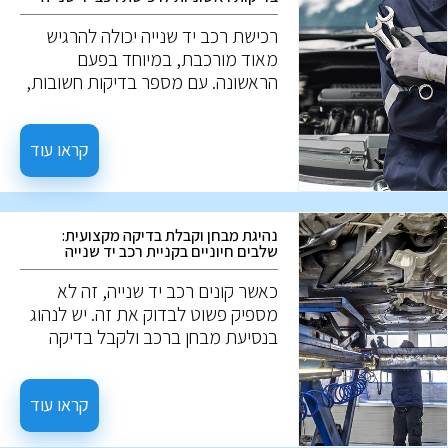
רכישת רכב יד שנייה יכולה להרגיש
מאוד מורכבת, במיוחד בפעם
הראשונה. עם מספר בדיקות חשובות,
ניתן למנוע טעויות יקרות. להלן חמש
בדיקות חשובות כאשר שוקלים רכב יד
שנייה.
קראו עוד
נהיגת מבחן וקבלת בדיקה מקצועית:
שלבים חיוניים בקניית רכב יד שנייה
כאשר קונים רכב יד שנייה, זה לא
מספיק פשוט לבדוק את זה. יש לנהוג
בנסיעת מבחן ברכב ולקבל בדיקה
מקצועית להערכה מעמיקה. הנה מה
שאתה צריך לדעת: לפני נסיעת
המבחן, אפשר לבחון נזקים חיצוניים,
קראו עוד
שפשופים, נזק לצבע, חלודה, ואף