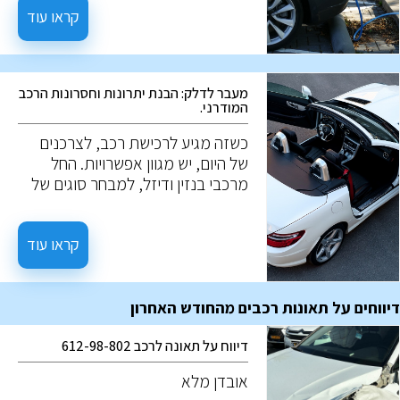
עובדים? במה הם שונים מרכבים
קראו עוד
רגילים? ולמה הם כל כך מבוקשים? על
השאלות האלו, נענה במאמר הבא.
מעבר לדלק: הבנת יתרונות וחסרונות הרכב
המודרני.
כשזה מגיע לרכישת רכב, לצרכנים
של היום, יש מגוון אפשרויות. החל
מרכבי בנזין ודיזל, למבחר סוגים של
רכבים בעלי מנוע חשמלי. לכל
אפשרות יש צירוף ייחודי של יתרונות
וחסכונות. הבנה של אלו, תעזור לבצע
קראו עוד
את ההחלטה המיטבית לצרכים
שלכם.
דיווחים על תאונות רכבים מהחודש האחרון
דיווח על תאונה לרכב 612-98-802
אובדן מלא