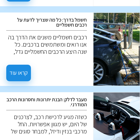
ואיך הם עובדים?
חשמל בדרך: כל מה שצריך לדעת על
רכבים חשמליים
רכבים חשמליים משנים את הדרך בה
אנו רואים ומשתמשים ברכבים. כל
שנה היצע הרכבים החשמליים גדל,
ונתח השוק שלהם רק גדל. אז מה הם
בעצם רכבים חשמליים? איך הם
עובדים? במה הם שונים מרכבים
קראו עוד
רגילים? ולמה הם כל כך מבוקשים? על
השאלות האלו, נענה במאמר הבא.
מעבר לדלק: הבנת יתרונות וחסרונות הרכב
המודרני.
כשזה מגיע לרכישת רכב, לצרכנים
של היום, יש מגוון אפשרויות. החל
מרכבי בנזין ודיזל, למבחר סוגים של
רכבים בעלי מנוע חשמלי. לכל