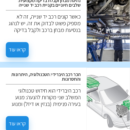
נהיגת מבחן וקבלת בדיקה מקצועית:
שלבים חיוניים בקניית רכב יד שנייה
כאשר קונים רכב יד שנייה, זה לא
מספיק פשוט לבדוק את זה. יש לנהוג
בנסיעת מבחן ברכב ולקבל בדיקה
מקצועית להערכה מעמיקה. הנה מה
שאתה צריך לדעת: לפני נסיעת
המבחן, אפשר לבחון נזקים חיצוניים,
קראו עוד
שפשופים, נזק לצבע, חלודה, ואף
פנסים, והמצב החיצוני של הרכב. יחד,
פרטים אלו יכולים להעיד על הטיפול
הכר רכב היברידי: הטכנולוגיה, היתרונות
שהרכב מקבל, אך לא תמיד. ייתכן
והחסרונות
שרכב הנראה מושך מבחוץ, עבר
טיפול שטחי בלבד למטרת המכירה.
רכב היברידי הוא חידוש טכנולוגי
המשלב שני מקורות להנעה: מנוע
בעירה פנימית (בנזין או דיזל) ומנוע
חשמלי. המטרה היא לגרום לרכב
להיות יעיל יותר בצריכת הדלק ולפחות
מזהם. אז מה הם רכבים היברידיים?
קראו עוד