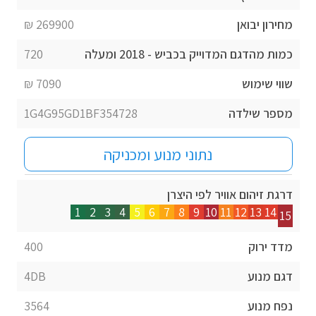
מחירון יבואן
269900 ₪
כמות מהדגם המדוייק בכביש - 2018 ומעלה
720
שווי שימוש
7090 ₪
מספר שילדה
1G4G95GD1BF354728
נתוני מנוע ומכניקה
דרגת זיהום אוויר לפי היצרן
1
2
3
4
5
6
7
8
9
10
11
12
13
14
15
מדד ירוק
400
דגם מנוע
4DB
נפח מנוע
3564