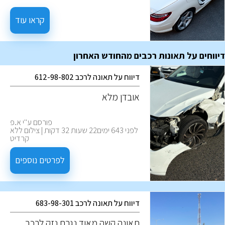
אפשרות יש צירוף ייחודי של יתרונות
וחסכונות. הבנה של אלו, תעזור לבצע
קראו עוד
את ההחלטה המיטבית לצרכים
שלכם.
דיווחים על תאונות רכבים מהחודש האחרון
דיווח על תאונה לרכב 612-98-802
אובדן מלא
פורסם ע''י א.פ
לפני 643 ימים22 שעות 32 דקות | צילום ללא
קרדיט
לפרטים נוספים
דיווח על תאונה לרכב 683-98-301
‏תאונה קשה מאוד נגרם נזק לרכב