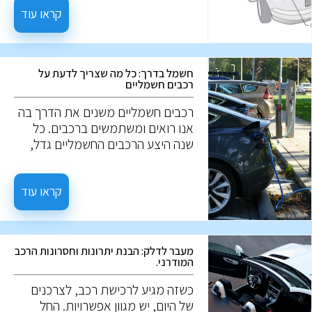
מזהם. אז מה הם רכבים היברידיים?
קראו עוד
ואיך הם עובדים?
חשמל בדרך: כל מה שצריך לדעת על
רכבים חשמליים
רכבים חשמליים משנים את הדרך בה
אנו רואים ומשתמשים ברכבים. כל
שנה היצע הרכבים החשמליים גדל,
ונתח השוק שלהם רק גדל. אז מה הם
בעצם רכבים חשמליים? איך הם
עובדים? במה הם שונים מרכבים
קראו עוד
רגילים? ולמה הם כל כך מבוקשים? על
השאלות האלו, נענה במאמר הבא.
מעבר לדלק: הבנת יתרונות וחסרונות הרכב
המודרני.
כשזה מגיע לרכישת רכב, לצרכנים
של היום, יש מגוון אפשרויות. החל