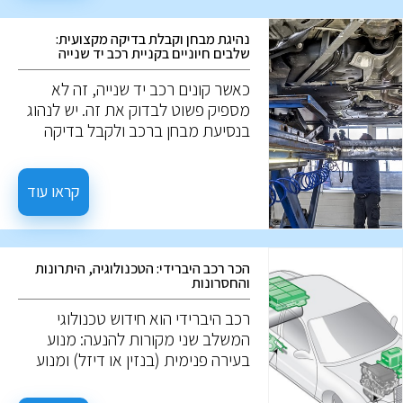
נהיגת מבחן וקבלת בדיקה מקצועית:
שלבים חיוניים בקניית רכב יד שנייה
כאשר קונים רכב יד שנייה, זה לא
מספיק פשוט לבדוק את זה. יש לנהוג
בנסיעת מבחן ברכב ולקבל בדיקה
מקצועית להערכה מעמיקה. הנה מה
שאתה צריך לדעת: לפני נסיעת
המבחן, אפשר לבחון נזקים חיצוניים,
קראו עוד
שפשופים, נזק לצבע, חלודה, ואף
פנסים, והמצב החיצוני של הרכב. יחד,
פרטים אלו יכולים להעיד על הטיפול
הכר רכב היברידי: הטכנולוגיה, היתרונות
שהרכב מקבל, אך לא תמיד. ייתכן
והחסרונות
שרכב הנראה מושך מבחוץ, עבר
טיפול שטחי בלבד למטרת המכירה.
רכב היברידי הוא חידוש טכנולוגי
המשלב שני מקורות להנעה: מנוע
בעירה פנימית (בנזין או דיזל) ומנוע
חשמלי. המטרה היא לגרום לרכב
להיות יעיל יותר בצריכת הדלק ולפחות