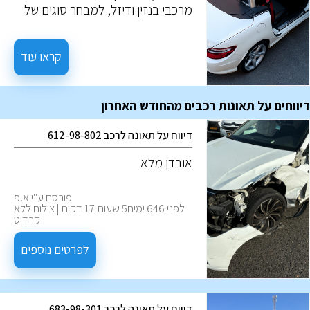
מרכבי בנזין ודיזל, למבחר סוגים של
רכבים בעלי מנוע חשמלי. לכל
אפשרות יש צירוף ייחודי של יתרונות
וחסכונות. הבנה של אלו, תעזור לבצע
קראו עוד
את ההחלטה המיטבית לצרכים
שלכם.
דיווחים על תאונות רכבים מהחודש האחרון
דיווח על תאונה לרכב 612-98-802
אובדן מלא
פורסם ע''י א.פ
לפני 646 ימים5 שעות 17 דקות | צילום ללא
קרדיט
לפרטים נוספים
דיווח על תאונה לרכב 683-98-301