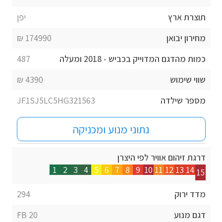
תוצרת ארץ
יפן
מחירון יבואן
174990 ₪
כמות מהדגם המדוייק בכביש - 2018 ומעלה
487
שווי שימוש
4390 ₪
מספר שילדה
JF1SJ5LC5HG321563
נתוני מנוע ומכניקה
דרגת זיהום אוויר לפי היצרן
1
2
3
4
5
6
7
8
9
10
11
12
13
14
15
מדד ירוק
294
דגם מנוע
FB 20