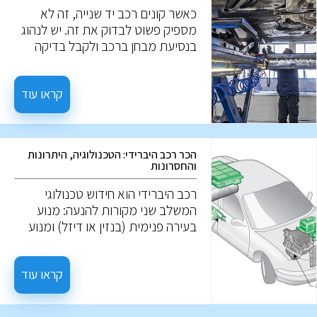
כאשר קונים רכב יד שנייה, זה לא
מספיק פשוט לבדוק את זה. יש לנהוג
בנסיעת מבחן ברכב ולקבל בדיקה
מקצועית להערכה מעמיקה. הנה מה
שאתה צריך לדעת: לפני נסיעת
המבחן, אפשר לבחון נזקים חיצוניים,
קראו עוד
שפשופים, נזק לצבע, חלודה, ואף
פנסים, והמצב החיצוני של הרכב. יחד,
פרטים אלו יכולים להעיד על הטיפול
הכר רכב היברידי: הטכנולוגיה, היתרונות
שהרכב מקבל, אך לא תמיד. ייתכן
והחסרונות
שרכב הנראה מושך מבחוץ, עבר
טיפול שטחי בלבד למטרת המכירה.
רכב היברידי הוא חידוש טכנולוגי
המשלב שני מקורות להנעה: מנוע
בעירה פנימית (בנזין או דיזל) ומנוע
חשמלי. המטרה היא לגרום לרכב
להיות יעיל יותר בצריכת הדלק ולפחות
מזהם. אז מה הם רכבים היברידיים?
קראו עוד
ואיך הם עובדים?