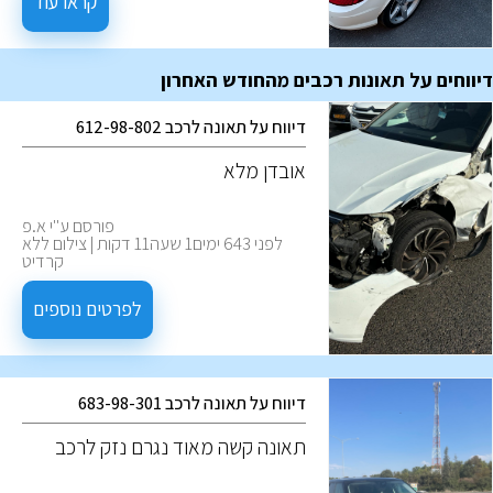
וחסכונות. הבנה של אלו, תעזור לבצע
קראו עוד
את ההחלטה המיטבית לצרכים
שלכם.
דיווחים על תאונות רכבים מהחודש האחרון
דיווח על תאונה לרכב 612-98-802
אובדן מלא
פורסם ע''י א.פ
לפני 643 ימים1 שעה11 דקות | צילום ללא
קרדיט
לפרטים נוספים
דיווח על תאונה לרכב 683-98-301
‏תאונה קשה מאוד נגרם נזק לרכב