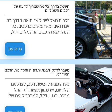
חשמל בדרך: כל מה שצריך לדעת על
רכבים חשמליים
רכבים חשמליים משנים את הדרך בה
אנו רואים ומשתמשים ברכבים. כל
שנה היצע הרכבים החשמליים גדל,
ונתח השוק שלהם רק גדל. אז מה הם
בעצם רכבים חשמליים? איך הם
עובדים? במה הם שונים מרכבים
קראו עוד
רגילים? ולמה הם כל כך מבוקשים? על
השאלות האלו, נענה במאמר הבא.
מעבר לדלק: הבנת יתרונות וחסרונות הרכב
המודרני.
כשזה מגיע לרכישת רכב, לצרכנים
של היום, יש מגוון אפשרויות. החל
מרכבי בנזין ודיזל, למבחר סוגים של
רכבים בעלי מנוע חשמלי. לכל
אפשרות יש צירוף ייחודי של יתרונות